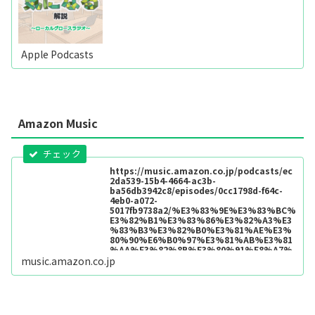
Apple Podcasts
Amazon Music
https://music.amazon.co.jp/podcasts/ec
2da539-15b4-4664-ac3b-
ba56db3942c8/episodes/0cc1798d-f64c-
4eb0-a072-
5017fb9738a2/%E3%83%9E%E3%83%BC%
E3%82%B1%E3%83%86%E3%82%A3%E3
%83%B3%E3%82%B0%E3%81%AE%E3%
80%90%E6%B0%97%E3%81%AB%E3%81
%AA%E3%82%8B%E3%80%91%E8%A7%
A3%E8%AA%AC-
music.amazon.co.jp
%EF%BD%9E%E3%83%AD%E3%83%BC%
E3%82%AB%E3%83%AB%E3%82%B0%E3
%83%AD%E3%83%BC%E3%82%B9%E3%
83%A9%E3%82%B8%E3%82%AA%EF%BD
%9E-