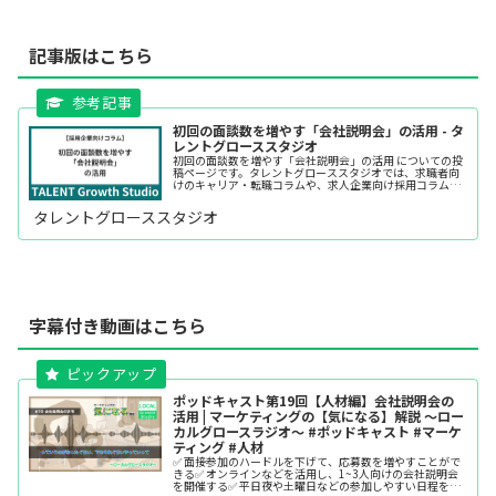
%E7%AC%AC19%E5%9B%9E%E3%80%90
%E4%BA%BA%E6%9D%90%E7%B7%A8%
E3%80%91%E4%BC%9A%E7%A4%BE%E8
記事版はこちら
%AA%AC%E6%98%8E%E4%BC%9A%E3%
81%AE%E6%B4%BB%E7%94%A8
初回の面談数を増やす「会社説明会」の活用 - タ
レントグローススタジオ
初回の面談数を増やす「会社説明会」の活用 についての投
稿ページです。タレントグローススタジオでは、求職者向
けのキャリア・転職コラムや、求人企業向け採用コラムな
どを無料で発信しています。
タレントグローススタジオ
字幕付き動画はこちら
ポッドキャスト第19回【人材編】会社説明会の
活用 | マーケティングの【気になる】解説 ～ロー
カルグロースラジオ～ #ポッドキャスト #マーケ
ティング #人材
✅ 面接参加のハードルを下げて、応募数を増やすことがで
きる✅ オンラインなどを活用し、1~3人向けの会社説明会
を開催する✅ 平日夜や土曜日などの参加しやすい日程を設