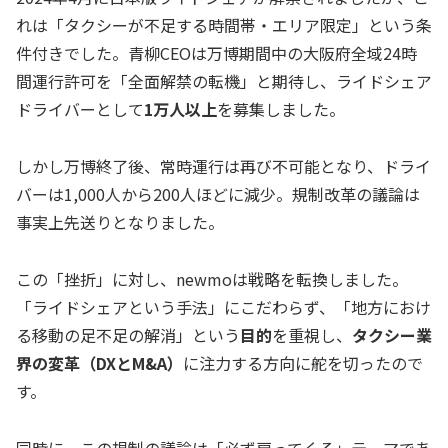
れは「タクシーが不足する時間帯・エリア限定」という条
件付きでした。青柳CEOは万博期間中の大阪府全域24時
間運行許可を「全面解禁の転機」と期待し、ライドシェア
ドライバーとして
1万人以上
を募集しました。
しかし万博終了後、常時運行は再び不可能となり、ドライ
バーは1,000人から200人ほどに減少。規制改革の議論は
事実上先送りとなりました。
この「挫折」に対し、newmoは戦略を転換しました。
「ライドシェアという手法」にこだわらず、「地方におけ
る移動の足不足の解消」という
目的
を重視し、
タクシー業
界の変革（DXとM&A）
に注力する方向に舵を切ったので
す。
同時に、この規制の議論は「必ず戻ってくる」テーマであ