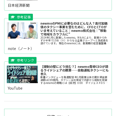
得額は非公開。今後も同様の譲渡や買収を通じて、大阪府
内の保有台数で首位を目指す。子...
日本経済新聞
newmoのPMIに必要なのはどんな人？高付加価
値のタクシー事業を営むために、CFOとCTOが
いま考えていること｜newmo株式会社｜"移動
で地域をカラフルに"
2024年1月に創業したnewmo。M＆Aにより、創業からわ
ずか半年で15社（※）からなる企業グループへと急成長を
遂げています。 現在のnewmoには、創業期の経営基盤構築
に加え、複数のグループ会社のPMI（ポスト・マージャ
note（ノート）
ー・インテグレー...
【規制の壁にどう挑む？】newmo青柳CEOが語
るライドシェアの勝算──自動運転タクシーにも
参入
新着インタビューを毎週配信 年1月創業以来の累計資金調
達額は199億円、タクシー会社買収で内部から規制を突破
するnewmoの戦略とは【目次】0:00 ダイジェスト0:50
本編スタート3:20 グリーとメルカリを経てライドシェア
YouTube
に...