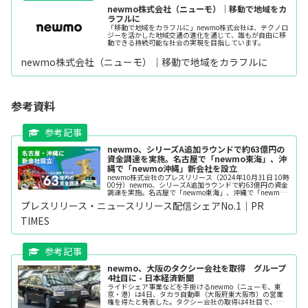
newmo株式会社（ニューモ）｜移動で地域をカ
ラフルに
「移動で地域をカラフルに」newmo株式会社は、テクノロ
ジーを活かした地域交通の進化を通じて、誰もが自由に移
動できる持続可能な社会の実現を目指しています。
newmo株式会社（ニューモ）｜移動で地域をカラフルに
参考資料
newmo、シリーズA追加ラウンドで約63億円の
資金調達を実施。名古屋で「newmo東海」、沖
縄で「newmo沖縄」新会社を設立
newmo株式会社のプレスリリース（2024年10月31日 10時
00分）newmo、シリーズA追加ラウンドで約63億円の資金
調達を実施。名古屋で「newmo東海」、沖縄で「newmo
沖縄」新会社を設立
プレスリリース・ニュースリリース配信シェアNo.1｜PR
TIMES
newmo、大阪のタクシー会社を取得 グループ
4社目に - 日本経済新聞
ライドシェア事業などを手掛けるnewmo（ニューモ、東
京・港）は4日、タカラ自動車（大阪府東大阪市）の営業
権を得たと発表した。タクシー会社の取得は4社目で、取