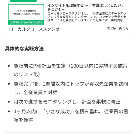
インサイトを理解する ～「本当は○○したい」
をつかむ〜
ローカルグローススタジオは、「地方企業にスタートアッ
プのような成長を」というテーマで、コンテンツ発信と支
援サービスを展開しています。この記事では、実践的なビ
ジネスノウハウを、できるだけわかりやすくお伝えしてい
きます。この記事は、「インサイト...
2026.05.25
ローカルグローススタジオ
具体的な実践方法
買収前にPMI計画を策定（100日以内に実施する施策
のリスト化）
買収完了後、1週間以内にトップが買収先企業を訪問
し、全従業員と対話
月次で進捗をモニタリングし、計画を柔軟に修正
3ヶ月以内に「小さな成功」を積み重ね、従業員の信
頼を獲得