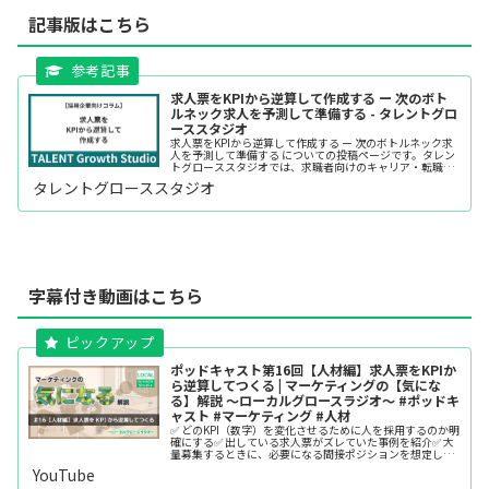
E3%80%91%E6%B1%82%E4%BA%BA%E7
記事版はこちら
%A5%A8%E3%82%92kpi%E3%81%8B%E3
%82%89%E9%80%86%E7%AE%97%E3%8
1%97%E3%81%A6%E3%81%A4%E3%81%
8F%E3%82%8B
求人票をKPIから逆算して作成する ー 次のボト
ルネック求人を予測して準備する - タレントグロ
ーススタジオ
求人票をKPIから逆算して作成する ー 次のボトルネック求
人を予測して準備する についての投稿ページです。タレン
トグローススタジオでは、求職者向けのキャリア・転職コ
ラムや、求人企業向け採用コラムなどを無料で発信してい
タレントグローススタジオ
ます。
字幕付き動画はこちら
ポッドキャスト第16回【人材編】求人票をKPIか
ら逆算してつくる | マーケティングの【気にな
る】解説 ～ローカルグロースラジオ～ #ポッドキ
ャスト #マーケティング #人材
✅ どのKPI（数字）を変化させるために人を採用するのか明
確にする✅ 出している求人票がズレていた事例を紹介✅ 大
量募集するときに、必要になる間接ポジションを想定して
おく✅ ボトルネックは移動することを想定しておく採用の
YouTube
失敗を防ぐ求人票の作...