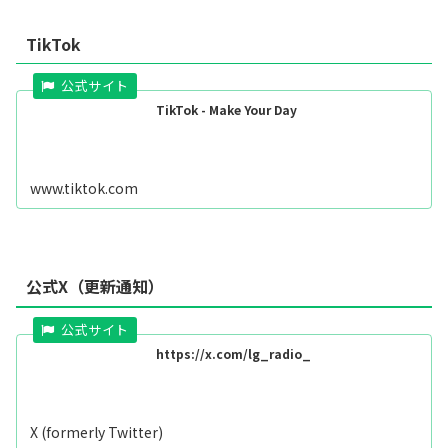
TikTok
TikTok - Make Your Day
www.tiktok.com
公式X（更新通知）
https://x.com/lg_radio_
X (formerly Twitter)