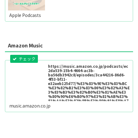
Apple Podcasts
Amazon Music
https://music.amazon.co.jp/podcasts/ec
2da539-15b4-4664-ac3b-
ba56db3942c8/episodes/3ca44216-86d6-
4f53-bf11-
e32aeb125d77/%E3%83%9E%E3%83%BC
%E3%82%B1%E3%83%86%E3%82%A3%E
3%83%B3%E3%82%B0%E3%81%AE%E3
%80%90%E6%B0%97%E3%81%AB%E3%
81%AA%E3%82%8B%E3%80%91%E8%A7
%A3%E8%AA%AC-
music.amazon.co.jp
%EF%BD%9E%E3%83%AD%E3%83%BC%
E3%82%AB%E3%83%AB%E3%82%B0%E3
%83%AD%E3%83%BC%E3%82%B9%E3%
83%A9%E3%82%B8%E3%82%AA%EF%BD
%9E-
%E7%AC%AC16%E5%9B%9E%E3%80%90
%E4%BA%BA%E6%9D%90%E7%B7%A8%