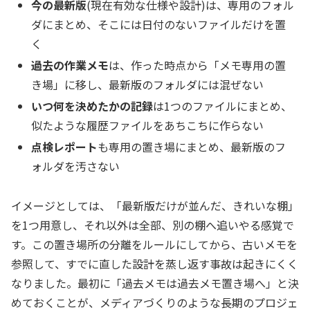
今の最新版
(現在有効な仕様や設計)は、専用のフォル
ダにまとめ、そこには日付のないファイルだけを置
く
過去の作業メモ
は、作った時点から「メモ専用の置
き場」に移し、最新版のフォルダには混ぜない
いつ何を決めたかの記録
は1つのファイルにまとめ、
似たような履歴ファイルをあちこちに作らない
点検レポート
も専用の置き場にまとめ、最新版のフ
ォルダを汚さない
イメージとしては、「最新版だけが並んだ、きれいな棚」
を1つ用意し、それ以外は全部、別の棚へ追いやる感覚で
す。この置き場所の分離をルールにしてから、古いメモを
参照して、すでに直した設計を蒸し返す事故は起きにくく
なりました。最初に「過去メモは過去メモ置き場へ」と決
めておくことが、メディアづくりのような長期のプロジェ