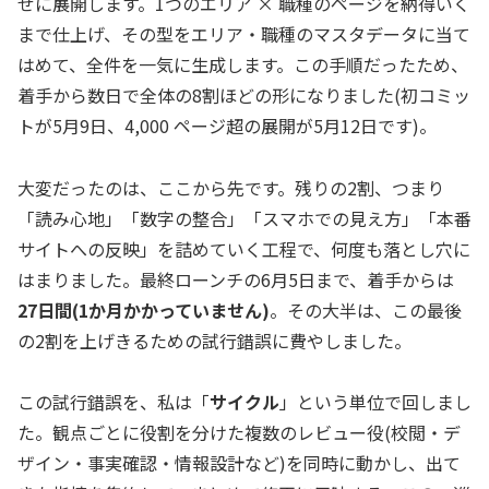
せに展開します。1つのエリア × 職種のページを納得いく
まで仕上げ、その型をエリア・職種のマスタデータに当て
はめて、全件を一気に生成します。この手順だったため、
着手から数日で全体の8割ほどの形になりました(初コミッ
トが5月9日、4,000 ページ超の展開が5月12日です)。
大変だったのは、ここから先です。残りの2割、つまり
「読み心地」「数字の整合」「スマホでの見え方」「本番
サイトへの反映」を詰めていく工程で、何度も落とし穴に
はまりました。最終ローンチの6月5日まで、着手からは
27日間(1か月かかっていません)
。その大半は、この最後
の2割を上げきるための試行錯誤に費やしました。
この試行錯誤を、私は「
サイクル
」という単位で回しまし
た。観点ごとに役割を分けた複数のレビュー役(校閲・デ
ザイン・事実確認・情報設計など)を同時に動かし、出て