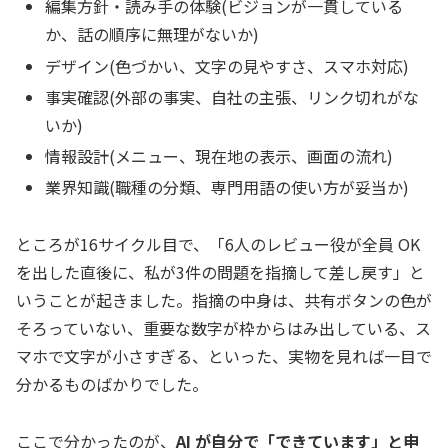
編集方針・読み手の体験(ビジョンが一貫している
か、話の順序に無理がないか)
デザイン(色づかい、文字の見やすさ、スマホ対応)
事実確認(外部の事実、自社の主張、リンク切れがな
いか)
情報設計(メニュー、現在地の表示、画面の流れ)
業界知識(職種の分類、専門用語の使い方が妥当か)
ところが16サイクル目で、「6人のレビュー役が全員 OK
を出した直後に、私が3件の問題を指摘して差し戻す」と
いうことが起きました。指摘の中身は、共有ボタンの色が
そろっていない、重要な数字が枠からはみ出している、ス
マホで文字が小さすぎる、といった、実物を見れば一目で
分かるものばかりでした。
ここで分かったのが、
AI が自分で「できています」と申