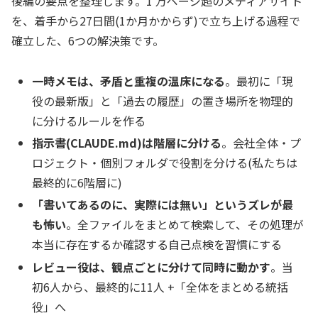
後編の要点を整理します。1 万ページ超のメディアサイト
を、着手から27日間(1か月かからず)で立ち上げる過程で
確立した、6つの解決策です。
一時メモは、矛盾と重複の温床になる
。最初に「現
役の最新版」と「過去の履歴」の置き場所を物理的
に分けるルールを作る
指示書(CLAUDE.md)は階層に分ける
。会社全体・プ
ロジェクト・個別フォルダで役割を分ける(私たちは
最終的に6階層に)
「書いてあるのに、実際には無い」というズレが最
も怖い
。全ファイルをまとめて検索して、その処理が
本当に存在するか確認する自己点検を習慣にする
レビュー役は、観点ごとに分けて同時に動かす
。当
初6人から、最終的に11人 +「全体をまとめる統括
役」へ