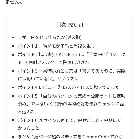
ません。
目次
まず、何をどう作ったか(導入期)
ポイント1:一時メモが矛盾と重複を生む
ポイント2:指示書(CLAUDE.md)は「全体 → プロジェク
ト → 個別フォルダ」と階層に分けた
ポイント3:一番怖い落とし穴は「書いてあるのに、実際
には動いていない」というズレ
ポイント4:レビュー役は6人から11人に増えていった
ポイント5:「自分のパソコンで完成 = 公開サイトに反映
済み」ではない(公開後の実物確認を最終チェックに組
み込んだ)
ポイント6:20サイクル回して、直せたこと・直りにく
かったこと
まとめ:1万ページ超のメディアを Claude Code で立ち