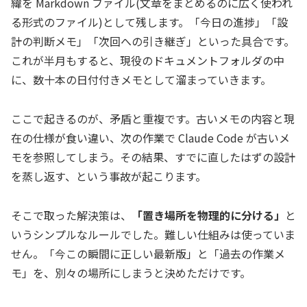
緯を Markdown ファイル(文章をまとめるのに広く使われ
る形式のファイル)として残します。「今日の進捗」「設
計の判断メモ」「次回への引き継ぎ」といった具合です。
これが半月もすると、現役のドキュメントフォルダの中
に、数十本の日付付きメモとして溜まっていきます。
ここで起きるのが、矛盾と重複です。古いメモの内容と現
在の仕様が食い違い、次の作業で Claude Code が古いメ
モを参照してしまう。その結果、すでに直したはずの設計
を蒸し返す、という事故が起こります。
そこで取った解決策は、
「置き場所を物理的に分ける」
と
いうシンプルなルールでした。難しい仕組みは使っていま
せん。「今この瞬間に正しい最新版」と「過去の作業メ
モ」を、別々の場所にしまうと決めただけです。